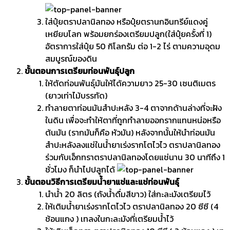
ใส่ปุ๋ยตราปลานิลทอง หรือปุ๋ยตรานกอินทรีย์แดงคู่
เหยียบโลก พร้อมยกร่องเตรียมปลูก(ใส่ปุ๋ยครั้งที่ 1)
อัตราการใส่ปุ๋ย 50 กิโลกรัม ต่อ 1-2 ไร่ ตามความอุดม
สมบูรณ์ของดิน
ขั้นตอนการเตรียมท่อนพันธุ์ปลูก
ให้ตัดท่อนพันธุ์มันให้ได้ความยาว 25-30 เซนติเมตร
(ยาวเท่าไม้บรรทัด)
ทำลายตาท่อนมันสำปะหลัง 3-4 ตาจากด้านล่างที่จะฝัง
ในดิน เพื่อจะทำให้ตาที่ถูกทำลายออกรากแทนหน่อหรือ
ต้นมัน (รากมันก็คือ หัวมัน) หลังจากนั้นให้นำท่อนมัน
สำปะหลังลงแช่ในน้ำยาเร่งรากโตไวไว ตราปลานิลทอง
ร่วมกับเอ็กทราตราปลานิลทองโดยแช่นาน 30 นาทีถึง 1
ชั่วโมง ก็นำไปปลูกได้
ขั้นตอนวิธีการเตรียมน้ำยาแช่และแช่ท่อนพันธุ์
นำน้ำ 20 ลิตร (ถังน้ำดื่มสีขาว) ใส่กะละมังเตรียมไว้
ให้เติมน้ำยาเร่งรากโตไวไว ตราปลานิลทอง 20 ซีซี (4
ช้อนแกง ) เทลงในกะละมังที่เตรียมน้ำไว้