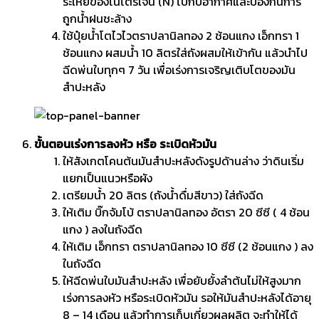
ระเหยของไนโตรเจน (N) ไปกับอากาศและป้องกันการ
ถูกน้ำฝนชะล้าง
ใช้ปุ๋ยน้ำโตไวไวตราปลานิลทอง 2 ช้อนแกง เอ็กทรา 1
ช้อนแกง ผสมน้ำ 10 ลิตรใส่ถังผสมให้เข้ากัน แล้วนำไป
ฉีดพ่นใบทุกๆ 7 วัน เพื่อเร่งการเจริญเติบโตของมัน
สำปะหลัง
ขั้นตอนเร่งการลงหัว หรือ ระเบิดหัวมัน
ให้สังเกตโคนต้นมันสำปะหลังดังรูปด้านล่าง ว่าดินเริ่ม
แยกเป็นแนวหรือผัง
เตรียมน้ำ 20 ลิตร (ถังน้ำดื่มสีขาว) ใส่ถังฉีด
ให้เติม บิ๊กจัมโบ้ ตราปลานิลทอง อัตรา 20 ซีซี ( 4 ช้อน
แกง ) ลงในถังฉีด
ให้เติม เอ็กทรา ตราปลานิลทอง 10 ซีซี (2 ช้อนแกง ) ลง
ในถังฉีด
ให้ฉีดพ่นใบมันสำปะหลัง เพื่อยับยั้งลำต้นไม่ให้สูงมาก
เร่งการลงหัว หรือระเบิดหัวมัน รอให้มันสำปะหลังได้อายุ
8 – 14 เดือน แล้วทำการเก็บเกี่ยวผลผลิต จะทำให้ได้